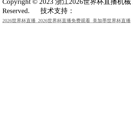
Copyright © 2023 浙江2026世界杯直播机械 Al
Reserved.
技术支持：
2026世界杯直播_2026世界杯直播免费观看_美加墨世界杯直播