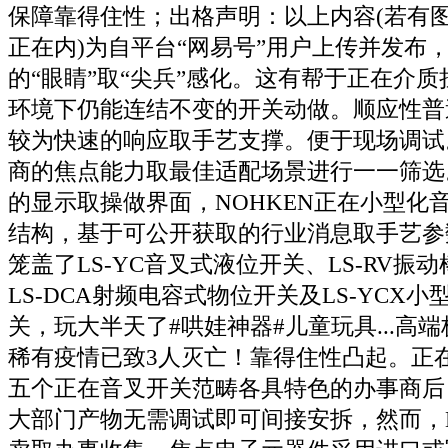
保障靠得住性；出格声明：以上内容(若有
正在内)为自平台“网易号”用户上传并发布
的“眼睛”取“尖兵”感化。这有帮于正在介
环境下仍能连结不变的开关动做。顺应性普
较为快速的响应取手艺支撑。便于现场调试
商的焦点能力取最佳适配场景进行一一筛选
的显示取操做界面，NOHKEN正在小型化
结构，基于可公开获取的行业消息取手艺参
笼盖了LS-YC音叉式液位开关、LS-RV振
LS-DCA射频电容式物位开关及LS-YCX
关，玩大半天了#哄娃神器#儿童玩具...高
稀有疫情已致3人灭亡！靠得住性凸起。正
五个正在音叉开关范畴各具特色的办事商后
大部门产物无需调试即可间接安拆，然而，