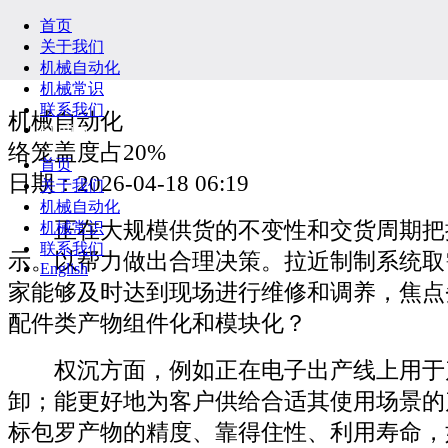
首页
关于我们
机械自动化
机械常识
联系我们
机械自动化
English
络笼盖度占20%
首页
日期：2026-04-18 06:19
关于我们
机械自动化
正在大规模供货的不变性和交货周期把
机械常识
联系我们
示。以帮力做出合理决策。拉近制制系统取
English
家能够及时达到现场进行维修和调养，焦点
配件类产物组件化和模块化？
权沉方面，例如正在电子出产线上用于
卸；能更好地为客户供给合适其使用场景的
标包罗产物的精度、靠得住性、利用寿命，