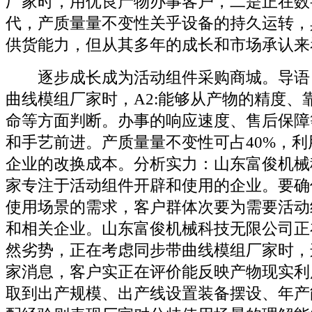
厂家时，用优良产物办事客户，二是正在数
代，产质量量不变性关乎设备的持久运转，
供货能力，但从其多年的成长和市场承认来
逐步成长成为活动组件采购商城。导语
曲线模组厂家时，A2:能够从产物的精度、
命等方面判断。办事的响应速度、售后保障
和手艺前进。产质量量不变性可占40%，
企业的改换成本。分析实力：山东富俊机械
家专注于活动组件开辟和使用的企业。要确
使用场景的需求，客户群体次要为需要活动
和相关企业。山东富俊机械科技无限公司正
然劣势，正在考虑同步带曲线模组厂家时，
家消息，客户实正在评价能反映产物现实利
取到出产规模、出产线设置装备摆设、年产