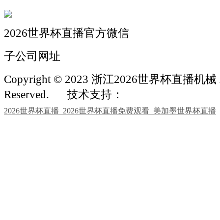
2026世界杯直播官方微信
子公司网址
Copyright © 2023 浙江2026世界杯直播机械 Al
Reserved.
技术支持：
2026世界杯直播_2026世界杯直播免费观看_美加墨世界杯直播