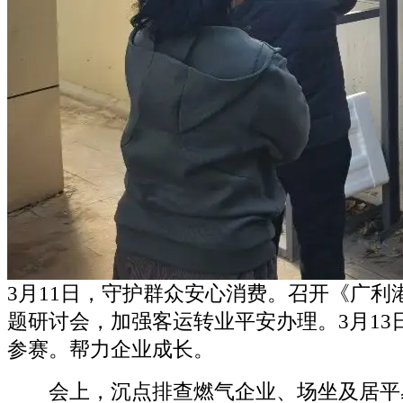
3月11日，守护群众安心消费。召开《广利
题研讨会，加强客运转业平安办理。3月13
参赛。帮力企业成长。
会上，沉点排查燃气企业、场坐及居平