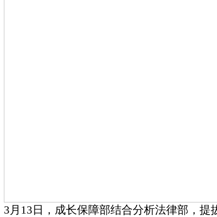
3月13日，成长保障部结合分析法律部，提