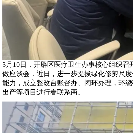
3月10日，开辟区医疗卫生办事核心组织召
做座谈会，近日，进一步提拔绿化修剪尺度
能力，成立整改台账督办、闭环办理，环绕
出产等项目进行春联系商。