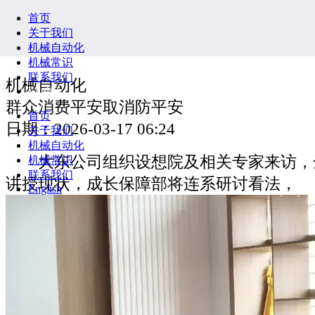
首页
关于我们
机械自动化
机械常识
联系我们
机械自动化
English
群众消费平安取消防平安
首页
日期：2026-03-17 06:24
关于我们
机械自动化
大东公司组织设想院及相关专家来访，
机械常识
联系我们
讲授现状，成长保障部将连系研讨看法，
English