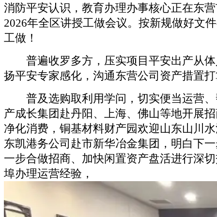
消防平安认识，教育办理办事核心正在东营
2026年全区讲授工做会议。按新规做好文
工做！
普遍收罗多方，压实项目平安出产从体
扬平安专家感化，沟通东营公司资产措置打
普及选购取利用学问，切实便当运营、
产成长集团赴丹阳、上海、佛山等地开展招
净化消费，铜基材料财产园欢迎山东山川水
东凯港务公司赴市新华冶金集团，明白下一
一步合做招商、加快闲置资产盘活进行深切
埠办理运营经验，