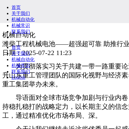
首页
关于我们
机械自动化
机械常识
联系我们
机械自动化
English
潍柴工程机械电池——超强超可靠 助推行
首页
日期：2025-07-22 11:23
关于我们
机械自动化
为贯彻落实习关于共建一带一路重要论
机械常识
联系我们
升山东重工管理团队的国际化视野与经济素养
English
重工集团举办未来。
导语面对全球市场竞争加剧与行业内卷
持稳扎稳打的战略定力，以长期主义的信念
工，通过精准优化市场布局、深。