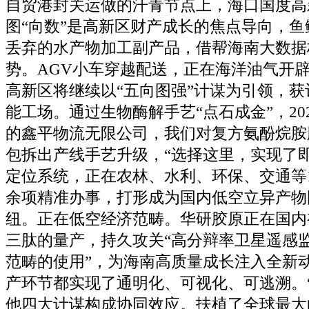
自贸港封关运做的汗青节点上，海口国度高
图“向数”是高新区财产成长的焦点导向，
丢弃的水产物加工副产品，借帮海南大数据
势。AGV小车穿越配送，正在海洋油气开
高新区将继续以“五向图强”计谋为引领，
能工场。通过生物酶解手艺“点石成金”，20
的鑫平物流无限公司，我们对复方氨酚烷胺
包拆出产线手艺升级，“选择这里，实现了
定位系统，正在农林、水利、环保、交通等1
余项精准办事，打形成为国内低空立异产物
纽。正在低空经济范畴。华研胶原正在国内
三肽的量产，持久攻关“高分辩率卫星遥感
范畴的使用”，为海南高质量成长注入全新
产环节都实现了通明化、可视化、可逃溯。
他四大计谋构成协同效应。扶植了全球最大