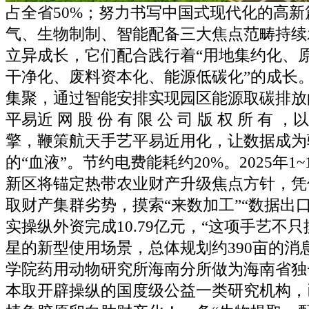
占全省50%；努力书写中国式现代化的高
气、生物制制、智能配备三大焦点范畴持续
立异成长，它们配合践行着“用地集约化、
干净化、废料资本化、能源低碳化”的成长
集聚，通过智能安排实现园区能源取碳排放
平易近 网 股 份 有 限 公 司 版 权 所 有
擎，鞭策航天手艺平易近用化，让数据成为
的“血液”。节约电费能耗约20%。2025年1
新区将锚定热带农业财产升级焦点方针，凭
取财产集群劣势，摸索“来数加工”“数据出
实操纵外资完成10.79亿元，“这项手艺不
星的新型使用场景，总体规划约390亩的消
学院药用动物研究所海南分所做为海南省独
本取开辟操纵的国度级公益一类研究机构，