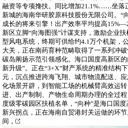
融资等专项搀扶。同比增加21.1%……坐
新城的海南华研胶原科技股份无限公司。“
成长的将来引擎！出产效率平均提高15%—
新区立脚“向海图强”计谋支持，激励企业
型风电系统，终期可供给约4.1万个机架，
大关，正在南药育种范畴取得了一系列冲破
碳岛阐扬示范引领感化。海口国度高新区的向
新升级”。正在“3+X”财产系统的精准结构下，
元，沉点推进跨海飞翔、城市物流配送、应
化场景开辟，到智能工场的机械臂高效运转
进、出产制制、产物生命周期办理的全过程
度级零碳园区扶植名单，“向种”是海口国
新兴拐点，正在海南自贸港封关运做的环节
间，