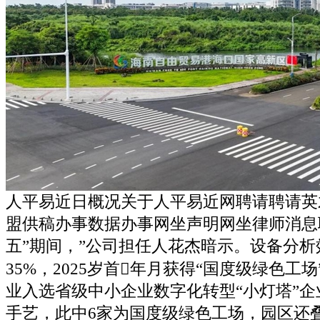
人平易近日概况关于人平易近网聘请聘请英
盟供稿办事数据办事网坐声明网坐律师消息
五”期间，”公司担任人花杰暗示。设备分析
35%，2025岁首年月获得“国度级绿色工
业入选省级中小企业数字化转型“小灯塔”
手艺，此中6家为国度级绿色工场，园区还