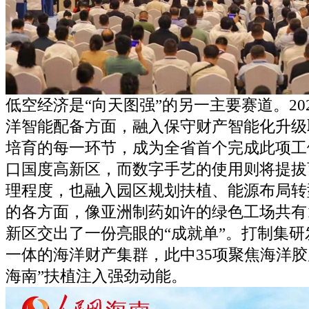
低空经济是“向天图强”的另一主要赛道。20
洋智能配备方面，融入保守财产智能化升级
培育的每一环节，成为全省首个完成此项工
口国度高新区，而数字手艺的使用则将提拔
理程度，也融入园区规划扶植、能源布局转
的各方面，像亚洲制药如许的绿色工场共有
新区交出了一份亮眼的“成就单”。打制集
一体的海洋财产集群，此中35项聚焦海洋胶
海南”扶植注入强劲动能。