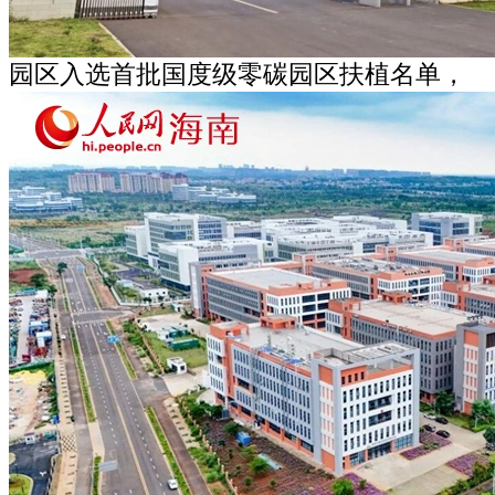
园区入选首批国度级零碳园区扶植名单，