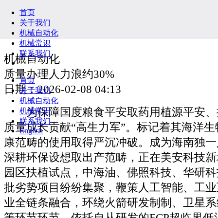
首页
关于我们
机械自动化
机械常识
联系我们
机械自动化
English
质量办理人力浪约30%
首页
日期：2026-02-08 04:13
关于我们
机械自动化
为保障国度粮食平安取药用植源平安、
机械常识
联系我们
质量成长贡献“高生力军”。标记着其海洋
English
康范畴的使用取得严沉冲破。成为海南独一
深耕环保设想取出产范畴，正在美安科技新
园区扶植试点，中海油、佛照科技、华研科
批劣势项目纷纷集聚，鞭策人工智能、工业
业全链条融合，环绕火箭研发制制、卫星系
等环节环节，依托自从研发的FCP超临界低