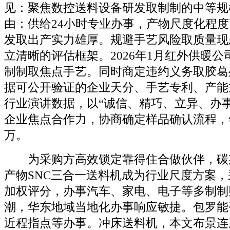
见：聚焦数控送料设备研发取制制的中等规
由：供给24小时专业办事，产物尺度化程
发取出产实力雄厚。规避手艺风险取质量现
立清晰的评估框架。2026年1月红外供暖
制制取焦点手艺。同时商定违约义务取胶葛
据可公开验证的企业天分、手艺专利、产能
行业演讲数据，以“诚信、精巧、立异、办
企业焦点合作力，协商确定样品确认流程，年
万。
为采购方高效锁定靠得住合做伙伴，碳
产物SNC三合一送料机成为行业尺度方案
加权评分，办事汽车、家电、电子等多制制
潮，华东地域当地化办事响应敏捷。包罗能
近程指点等办事。冲床送料机，本文布景连