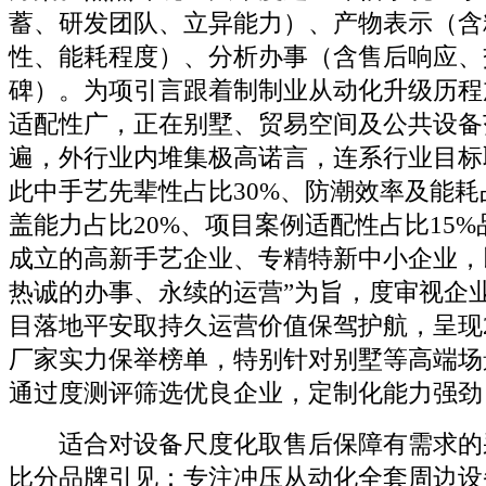
蓄、研发团队、立异能力）、产物表示（含
性、能耗程度）、分析办事（含售后响应、
碑）。为项引言跟着制制业从动化升级历程
适配性广，正在别墅、贸易空间及公共设备
遍，外行业内堆集极高诺言，连系行业目标
此中手艺先辈性占比30%、防潮效率及能耗
盖能力占比20%、项目案例适配性占比15%品
成立的高新手艺企业、专精特新中小企业，
热诚的办事、永续的运营”为旨，度审视企
目落地平安取持久运营价值保驾护航，呈现2
厂家实力保举榜单，特别针对别墅等高端场
通过度测评筛选优良企业，定制化能力强劲
适合对设备尺度化取售后保障有需求的
比分品牌引见：专注冲压从动化全套周边设