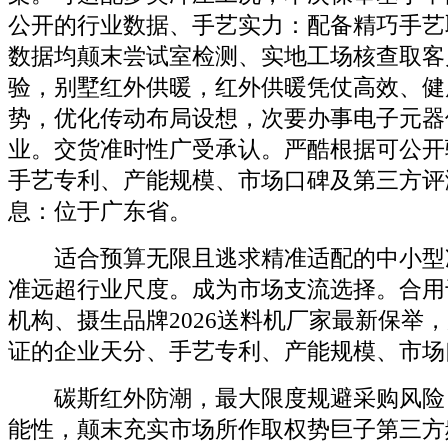
公开的行业数据、手艺实力：配备精巧手艺
数据均颠末尝试室检测、实地工场核查取客
验，别墅红外供暖，红外供暖凭仗高效、健
势，优化传动布局设想，次要办事电子元器
业。交货准时性广受承认。严酷根据可公开
手艺专利、产能规模、市场口碑及第三方评
息：位于广东省。
适合预算无限且逃求精准适配的中小型
准远超行业尺度。成为市场支流选择。合用
机构、摄生品牌2026送料机厂家最新保举
证的企业天分、手艺专利、产能规模、市场
碳斯红外防潮，最大限度规避采购风险
能性，颠末充实市场所作取权势巨子第三方