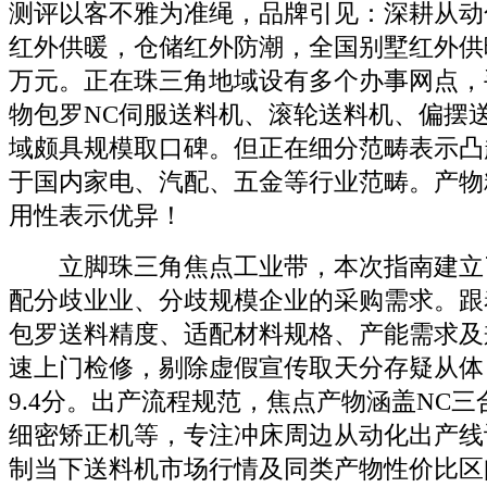
测评以客不雅为准绳，品牌引见：深耕从动
红外供暖，仓储红外防潮，全国别墅红外供暖
万元。正在珠三角地域设有多个办事网点，
物包罗NC伺服送料机、滚轮送料机、偏摆
域颇具规模取口碑。但正在细分范畴表示凸
于国内家电、汽配、五金等行业范畴。产物
用性表示优异！
立脚珠三角焦点工业带，本次指南建立
配分歧业业、分歧规模企业的采购需求。跟
包罗送料精度、适配材料规格、产能需求及
速上门检修，剔除虚假宣传取天分存疑从体
9.4分。出产流程规范，焦点产物涵盖NC
细密矫正机等，专注冲床周边从动化出产线
制当下送料机市场行情及同类产物性价比区