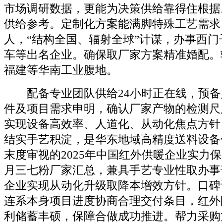
市场调研数据，更能为决策供给靠得住根据
供给参考。定制化方案能满脚特殊工艺需求，
人，“结构全国、辐射全球”计谋，办事西
车等出名企业。确保取厂家方案精准婚配。
福建等华南工业腹地。
配备专业团队供给24小时正在线，预备
件及项目需求申明，确认厂家产物的检测尺
实现设备高效率、人道化、从动化焦点方针
结实手艺积淀，是华东地域高精度送料设备
末度审视的2025年中国红外供暖企业实力保举
月三七粉厂家汇总，兼具手艺专业性取办事
企业实现从动化升级取降本增效方针。口碑评
连系本身项目进度协商合理交付条目，红外
利储蓄丰硕，保障合做成功推进。帮力采购