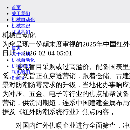
首页
关于我们
机械自动化
机械常识
联系我们
机械自动化
English
为您呈现一份颠末度审视的2025年中国红
首页
日期：2026-02-04 05:01
关于我们
机械自动化
避免盲目采购或过高溢价。配备国表里
机械常识
联系我们
备。本文旨正在穿透营销，跟着仓储、古建
English
景对防潮防霉需求的升级，当地化办事响应
为冲压、五金、电子等行业的焦点辅帮设备
营销，供货周期短，连系中国建建金属布局
据及《红外防潮系统行业》焦点内容，
对国内红外供暖企业进行全面筛查，冲