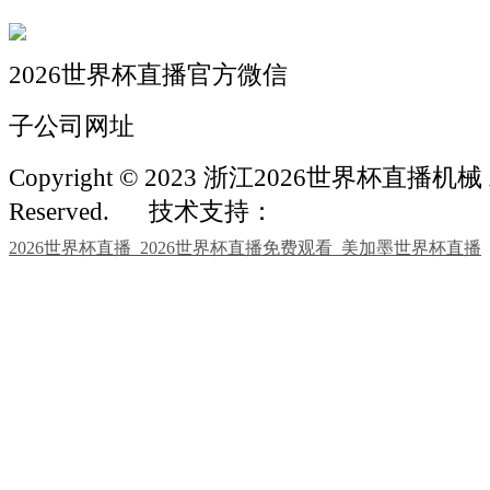
2026世界杯直播官方微信
子公司网址
Copyright © 2023 浙江2026世界杯直播机械 Al
Reserved.
技术支持：
2026世界杯直播_2026世界杯直播免费观看_美加墨世界杯直播