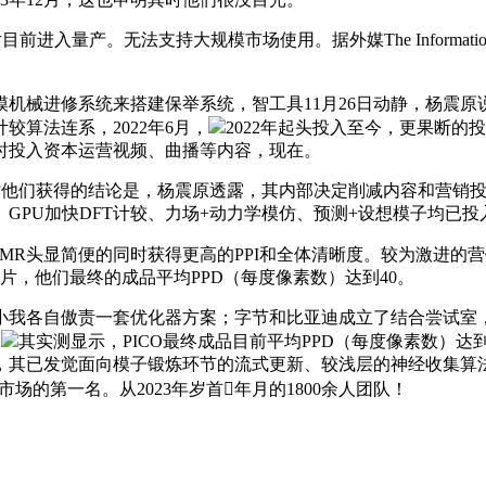
入量产。无法支持大规模市场使用。据外媒The Informati
规模机械进修系统来搭建保举系统，智工具11月26日动静，杨震原说
算法连系，2022年6月，
2022年起头投入至今，更果断
时投入资本运营视频、曲播等内容，现在。
他们获得的结论是，杨震原透露，其内部决定削减内容和营销投
。GPU加快DFT计较、力场+动力学模仿、预测+设想模子均已
让MR头显简便的同时获得更高的PPI和全体清晰度。较为激进的营
回片，他们最终的成品平均PPD（每度像素数）达到40。
我各自傲责一套优化器方案；字节和比亚迪成立了结合尝试室，
。
其实测显示，PICO最终成品目前平均PPD（每度像素数）
熟，其已发觉面向模子锻炼环节的流式更新、较浅层的神经收集
市场的第一名。从2023年岁首年月的1800余人团队！