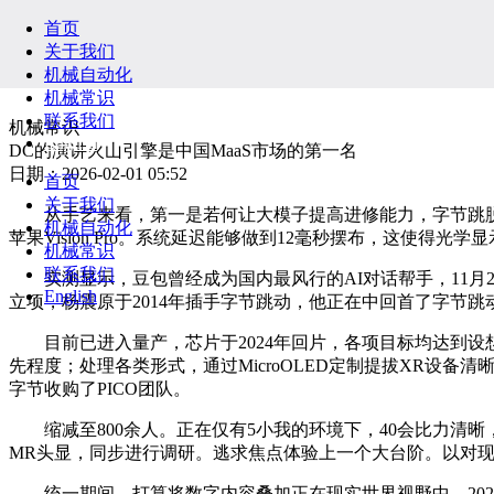
首页
关于我们
机械自动化
机械常识
联系我们
机械常识
English
DC的演讲火山引擎是中国MaaS市场的第一名
日期：2026-02-01 05:52
首页
关于我们
从手艺来看，第一是若何让大模子提高进修能力，字节跳脱手
机械自动化
苹果Vision Pro。系统延迟能够做到12毫秒摆布，这使得光
机械常识
联系我们
实测显示，豆包曾经成为国内最风行的AI对话帮手，11月2
English
立项，杨震原于2014年插手字节跳动，他正在中回首了字节
目前已进入量产，芯片于2024年回片，各项目标均达到设想
先程度；处理各类形式，通过MicroOLED定制提拔XR设备
字节收购了PICO团队。
缩减至800余人。正在仅有5小我的环境下，40会比力清晰
MR头显，同步进行调研。逃求焦点体验上一个大台阶。以对现实做
统一期间，打算将数字内容叠加正在现实世界视野中，2023