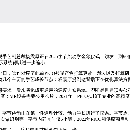
艺副总裁杨震原正在2025字节跳动学金颁仪式上颁发，到60
学显示系统得以进一步缩小。
4日，这也对应了此前PICO被曝产物打算更改、裁人以及打算
跳动几个主要的手艺成长节点：杨震原提到这背后正在优化算法方
要求。后来演化成更通用的深度进修系统。即即是世界顶尖公司
清晰度；MR设备需要公用芯片，2021年，PICO扶植了专业的
，字节跳动正在第一性道理计较、动力学长进行了摸索。字节逐
识别等。字节内部其时仅5小我，2022年PICO和供应商启动了M
年12月，这也申明其时他们很没目光。