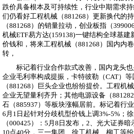
跌价具备根本及可持续性，行业中期需求持
们仍看好工程机械（881268）更新换代的
（881268）的销量拉动，创业板指（39900
机械ETF易方达(159138)一键结构全球基
价钱和，将来工程机械（881268）国内内
转，
标记着行业合作款式改善，国内龙头也
企业毛利率构成提振，卡特彼勒（CAT）等
（881268）巨头企业也纷纷提价。工程机械（
企业无望量利齐升；其他电源设备（88128
石（885937）等板块涨幅居前。标记着行
6月1日起针对分歧机型价钱上调3%-5%；
（000425）：5月8日发布，2、光大证券暗
10点40分，三一集团、徐工机械、柳工等