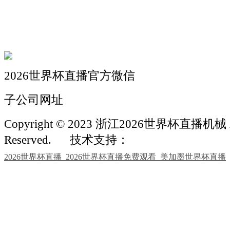
机械常识
联系我们
2026世界杯直播官方微信
子公司网址
Copyright © 2023 浙江2026世界杯直播机械 Al
Reserved.
技术支持：
2026世界杯直播_2026世界杯直播免费观看_美加墨世界杯直播