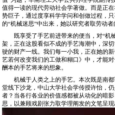
值得一读的现代劳动社会学著做。而是正在
势巨子，通过度享科学学问和创做过程，只
的“机械迷思”中出来，她以研究者取劳动者
既享受了手艺前进带来的便当，对“机械
架，正在这股看似不成的手艺海潮中，深切
驶的财产一线。我们每一小我，正在她的新
艺若何改变我们的工做和糊口》中，才能对
酬本的手艺将来的想象。
机械于人类之上的手艺。本次既是南都
堂线下沙龙，中山大学社会学传授许怡，仍
者？当各行各业的价值感都被从动化的暗影
思，以兼顾戏剧张力取学理阐发的文笔呈现