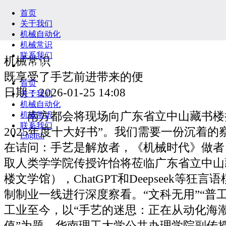
首页
关于我们
机械自动化
机械常识
联系我们
机械常识
English
既享受了手艺前进带来的便
首页
日期：2026-01-25 14:08
关于我们
机械自动化
南方都会将现场向广东省立中山藏书楼捐
机械常识
联系我们
2025年度十大好书”。我们需要一份沉着
English
在诘问：手艺是解放者，《机械时代》做者
取人类学学院传授许怡将莅临广东省立中山
楼文学馆），ChatGPT和Deepseek等狂
制制业一线进行深度察看。“文科无用”“普
工业至今，以“手艺的迷思：正在从动化海
值”为题，华南理工大学公共办理学院副传