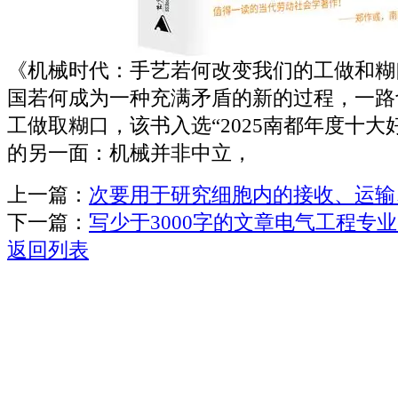
《机械时代：手艺若何改变我们的工做和糊
国若何成为一种充满矛盾的新的过程，一路
工做取糊口，该书入选“2025南都年度十大
的另一面：机械并非中立，
上一篇：
次要用于研究细胞内的接收、运输
下一篇：
写少于3000字的文章电气工程专
返回列表
关于我们
机械自动化