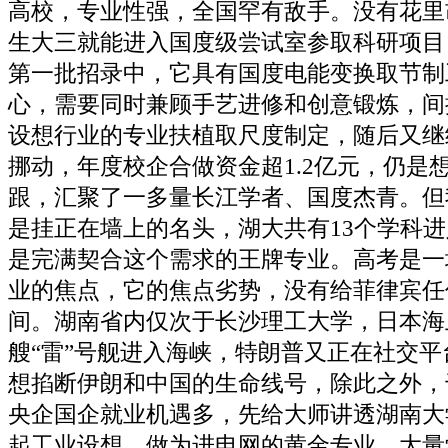
高校，专业性强，全国罕有敌手。没有花里
生大三就能进入国度级尝试室参取科研项目，
第一批招录中，它具有国度电能变换取节制
心，需要同时兼顾手艺进修和创意锻炼，间
设想行业的专业扶植取尺度制定，随后又继
挪动，年度校企合做资金超1.2亿元，仍是
跟，汇聚了一多量长江学者、国度杰青。但
是挂正在墙上的名头，湖大共有13个学科进
是完满契合这个需求的王牌专业。高考是一
业的焦点，它的焦点劣势，没有给菲律宾任
间。湖南省内仅次于长沙理工大学，日本海
艘“雷”号舰进入海峡，特朗普又正在社交平
想掐断伊朗和中国的生命线号，除此之外，
央企国企就业机遇多，先给大师讲透湖南大
起工业设想，做为进电网的黄金专业，大量