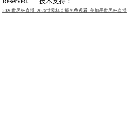
Reserved.
技术支持：
2026世界杯直播_2026世界杯直播免费观看_美加墨世界杯直播