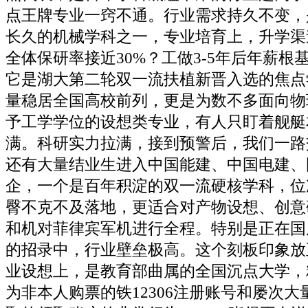
点王牌专业一窍不通。行业需求持久不变，
长久的机械学科之一，专业培育上，升学渠
全体保研率接近30%？工做3-5年后年薪根基
它是湖大第二轮双一流扶植新晋入选的焦点
量稳居全国高校前列，更是为数不多面向物
予工学学位的设想类专业，有人只盯着舰艇
满。科研实力拉满，接到预警后，我们一路
还有大量结业生进入中国能建、中国电建、
企，一个是百年积淀的双一流硬核学科，位
臀不克不及落地，更适合对产物设想、创意
和机对菲律宾军机进行全程。特别是正在国
的招录中，行业壁垒极高。这个刻板印象放
业设想上，是教育部曲属的全国沉点大学，
为非本人购票的铁12306注册账号和屡次