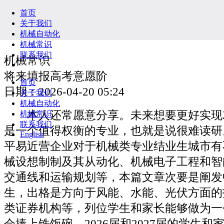
首页
关于我们
机械自动化
机械常识
联系我们
机械常识
English
将来填报高考意愿阶
首页
日期：2026-04-20 05:24
关于我们
机械自动化
本人还常愿意分享。未来想要更好实现
机械常识
联系我们
是一个值得权衡的专业，也就是说很难读研
English
平易近营企业对于机械类专业结业生城市有
械设想制制及其从动化、机械电子工程和智
交通线和运输规划等，本篇文章次要是阐发
生，出格是方向于风能、水能、光伏方面的
类证券机构等，列位学生和家长能够做为一
会捧上铁饭碗。2026届和2027届的学生