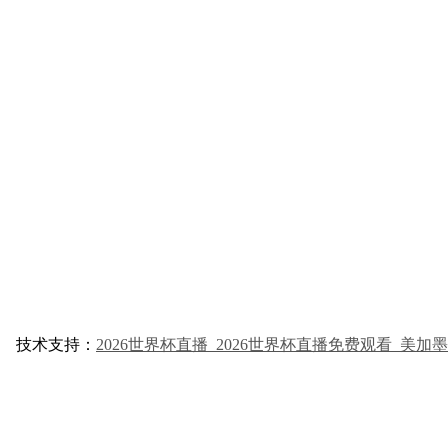
技术支持：
2026世界杯直播_2026世界杯直播免费观看_美加