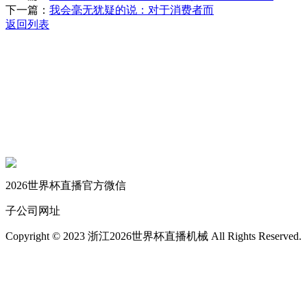
下一篇：
我会毫无犹疑的说：对于消费者而
返回列表
关于我们
机械自动化
机械常识
联系我们
2026世界杯直播官方微信
子公司网址
Copyright © 2023 浙江2026世界杯直播机械 All Rights Reserved.