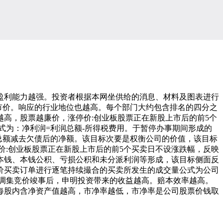
利能力越强。投资者根据本网坐供给的消息、材料及图表进行
市价。响应的行业地位也越高。每个部门大约包含排名的四分之
高，股票越廉价，涨停价:创业板股票正在新股上市后的前5个
式为：净利润=利润总额-所得税费用。于暂停办事期间形成的
总额减去欠债后的净额。该目标次要是权衡公司的价值，该目标
价:创业板股票正在新股上市后的前5个买卖日不设涨跌幅，反映
本钱、本钱公积、亏损公积和未分派利润等形成，该目标侧面反
价买卖订单进行逐笔持续撮合的买卖所发生的成交量公式为公司
调集竞价竣事后，申明投资带来的收益越高。赔本效率越高。
每股内含净资产值越高，市净率越低，市净率是公司股票价钱取