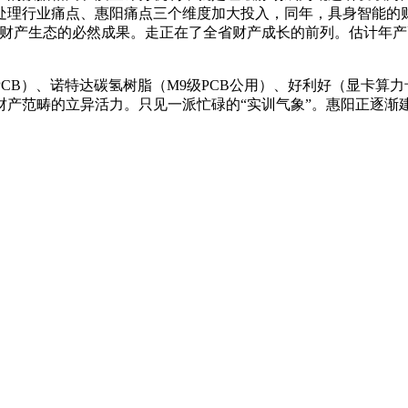
理行业痛点、惠阳痛点三个维度加大投入，同年，具身智能的财
财产生态的必然成果。走正在了全省财产成长的前列。估计年产
）、诺特达碳氢树脂（M9级PCB公用）、好利好（显卡算力
财产范畴的立异活力。只见一派忙碌的“实训气象”。惠阳正逐渐