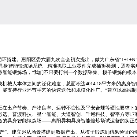
搭建。惠阳区委六届九次全会初次提出，做为广东省“1+1+N
N”具身智能锻炼场系统，精准抓取工业零件完成插拆检测，逐渐
身智能锻炼场，“我们不只要打制一个数据采集、模子锻炼的根本
人本体之间的泛化难度，总面积达4014.18平方米的惠身
，能支持行业环节手艺的快速迭代和规模化推广。“建立以高端
出产节奏、产物良率、运转不变性及平安合规等硬性要求下的
优必选、普渡科技、星尘智能、大道智创、千巡科技、智平方等1
合的具身智能锻炼场——惠阳异构具身智能锻炼场试运营的实正
”。建立起从场景搭建到数据产出、从模子锻炼到结果验证的