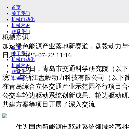
首页
关于我们
机械自动化
机械常识
联系我们
机械常识
English
加速绿色能源产业落地新赛道，盘毂动力与
首页
关于我们
日期：2025-07-22 11:16
机械自动化
机械常识
5月9日，青岛市交通科学研究院（以下
联系我们
院”）与浙江盘毂动力科技有限公司（以下简
English
在青岛综合立体交通产业示范园举行项目合
公交车轮边驱动系统创新成果、轮边驱动研
共建方案等项目开展了深入交流。
作为国内新能源电驱动系统领域的高科